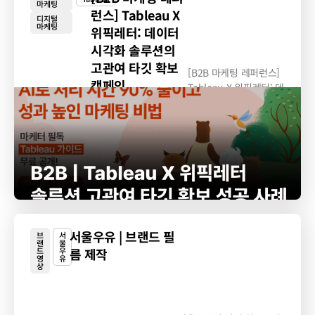
마케팅
런스] Tableau X
디지털
마케팅
위픽레터: 데이터
시각화 솔루션의
고관여 타깃 확보
[B2B 마케팅 레퍼런스]
캠페인
Tableau X 위픽레터: 데
이터 시각화...
서울우유 | 브랜드 필
브
서
랜
울
드
우
름 제작
영
유
상