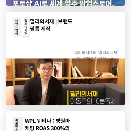
밀리의서재 | 브랜드
브
밀
랜
리
드
의
필름 제작
영
서
상
재
밀리의서재의 '밀리의서재'
구독 잠재고객 모집 목적
영상 제작
WPL 웨비나 : 병원마
퍼
포
먼
케팅 ROAS 300%의
스