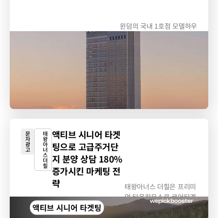
윈덤의 국내 1호점 모델하우
스 방문 예약 신청자 모집...
액티브 시니어 타겟
문
태
자
왕
광
아
팅으로 고급주거단
고
너
스
지 분양 상담 180%
더
힐
증가시킨 마케팅 전
략
태왕아너스 더힐은 프리미
엄 타운하우스로 코어타겟
광고를 통해 정확한...