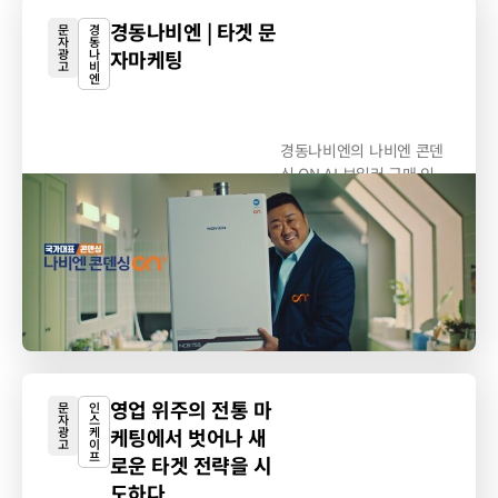
경동나비엔 | 타겟 문
문
경
자
동
광
나
자마케팅
고
비
엔
경동나비엔의 나비엔 콘덴
싱 ON AI 보일러 구매 인
증...
영업 위주의 전통 마
문
인
자
스
광
케
케팅에서 벗어나 새
고
이
프
로운 타겟 전략을 시
도하다