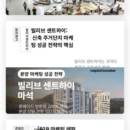
빌리브 센트하이:
문
빌
자
리
광
브
신축 주거단지 마케
고
센
트
팅 성공 전략의 핵심
하
이
빌리브 센트하이는 코어타
겟광고 솔루션을 통해
3565세 자녀를 둔...
[B2B 마케팅 레퍼
콘텐츠
Tableau