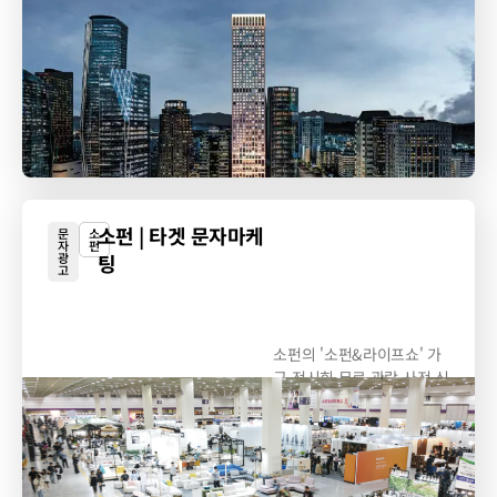
SA/DA 퍼포먼스...
소펀 | 타겟 문자마케
문
소
자
펀
광
팅
고
소펀의 '소펀&라이프쇼' 가
구 전시회 무료 관람 사전 신
청...