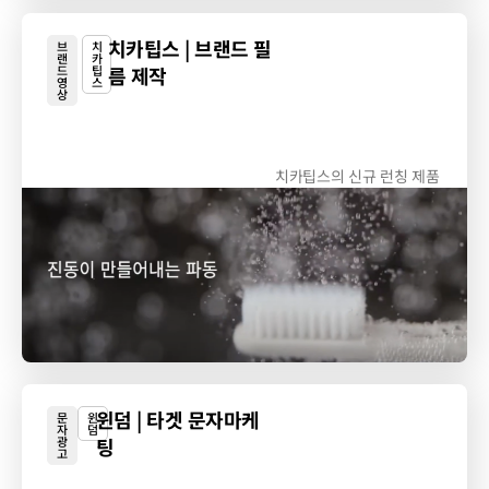
치카팁스 | 브랜드 필
브
치
랜
카
드
팁
름 제작
영
스
상
치카팁스의 신규 런칭 제품
'초음파 진동 칫솔' 홍보...
윈덤 | 타겟 문자마케
문
윈
자
덤
광
팅
고