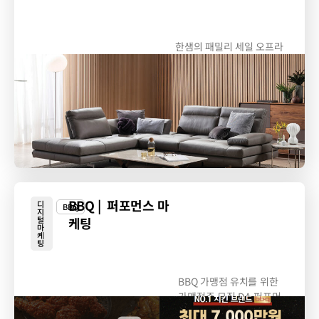
한샘의 패밀리 세일 오프라
인 방문 이벤트 홍보
BBQ | 퍼포먼스 마
디
BBQ
지
털
케팅
마
케
팅
BBQ 가맹점 유치를 위한
가맹점주 모집 DA 퍼포먼
스...