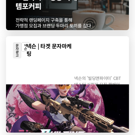
넥슨 | 타겟 문자마케
문
넥
자
슨
광
팅
고
넥슨의 '빌딩앤파이터' CBT
테스터 신청자 모집 캠페인
홍보