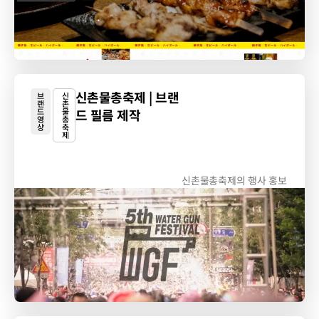
신촌물총축제 | 브랜
브
신
랜
촌
드
물
드 필름 제작
영
총
상
축
제
신촌물총축제의 행사 홍보
목적 영상 제작