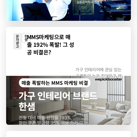
MMS마케팅으로 매
문
한
자
샘
광
출 192% 폭발! 그 성
고
공 비결은?
가구 인테리어에 관심 있는
고객들의 높은 참여율과 제
품...