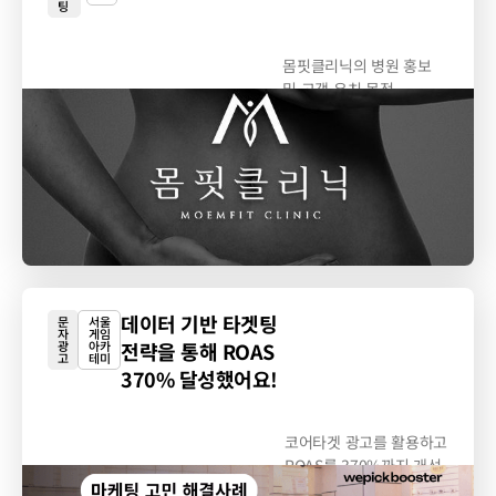
팅
몸핏클리닉의 병원 홍보
및 고객 유치 목적
SA/DA...
데이터 기반 타겟팅
문
서울
자
게임
광
아카
전략을 통해 ROAS
고
테미
370% 달성했어요!
코어타겟 광고를 활용하고
ROAS를 370%까지 개선
했습니다. 잠재 고객의...