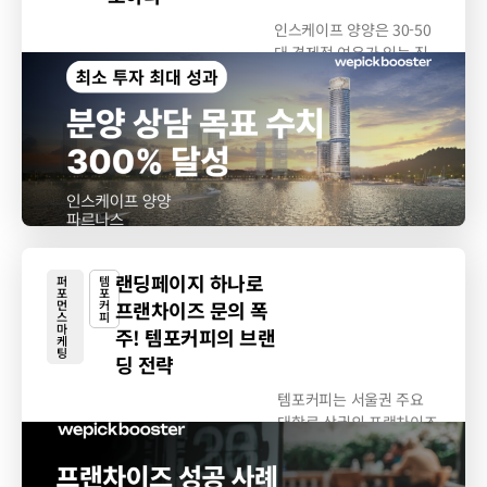
인스케이프 양양은 30-50
대 경제적 여유가 있는 직
장인을 주요...
랜딩페이지 하나로
퍼
템
포
포
먼
커
프랜차이즈 문의 폭
스
피
마
주! 템포커피의 브랜
케
팅
딩 전략
템포커피는 서울권 주요
대학로 상권의 프랜차이즈
가맹 네트워크...