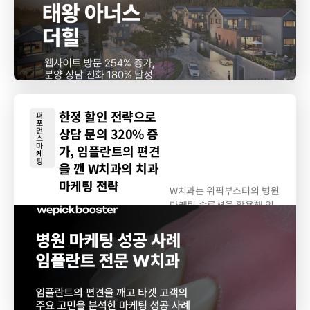
한정 할인 전략으로
퍼
포
먼
상담 문의 320% 증
스
마
가, 임플란트의 편견
케
팅
을 깬 W치과의 치과
마케팅 전략
W치과는 위픽부스터의 병원
마케팅 솔루션을 활용해 임
플란트 광고...