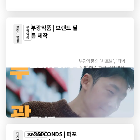
부광약품 | 브랜드 필
브
부
랜
광
드
약
름 제작
영
품
상
부광약품의 '사포날', '타벡
스겔' 제품 홍보 목적 영상
제작
3SECONDS | 퍼포
디
3SECONDS
지