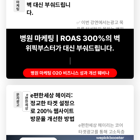
마
벽 대신 부숴드립니
케
팅
다.
✅ 이번 강연에서는광고 목
표를 달성하지 못하는 병원
원장님,...
e편한세상 헤이리:
문
e
자
편
광
한
정교한 타겟 설정으
고
세
상
로 200% 웹사이트
방문율 개선한 방법
e편한세상 헤이리는 코어
타겟광고를 통해 고소득층
을 정확히 타겟팅하여 맞춤