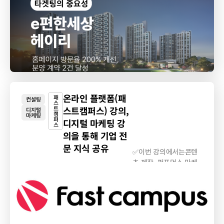
형...
온라인 플랫폼(패
패
컨설팅
스
트
스트캠퍼스) 강의,
디지털
캠
마케팅
퍼
디지털 마케팅 강
스
의을 통해 기업 전
문 지식 공유
✅이번 강의에서는콘텐
츠 제작, 퍼포먼스 마케
팅, CRM, AI 마케팅...