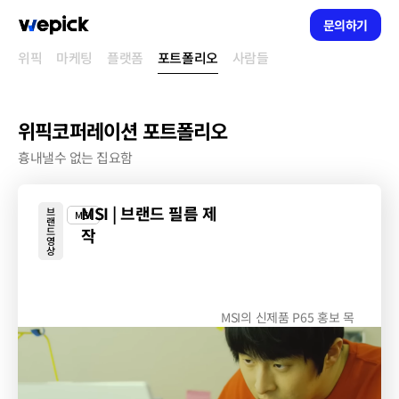
문의하기
위픽
마케팅
플랫폼
포트폴리오
사람들
위픽코퍼레이션 포트폴리오
흉내낼수 없는 집요함
MSI | 브랜드 필름 제
브
MSI
랜
드
작
영
상
MSI의 신제품 P65 홍보 목
적 기안84, 데프콘 출연...