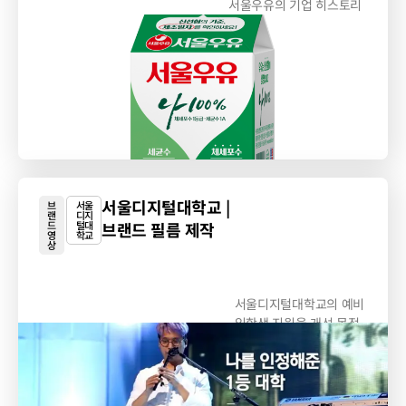
서울우유의 기업 히스토리
PR 목적 영상 제작
서울디지털대학교 |
브
서울
랜
디지
드
털대
브랜드 필름 제작
영
학교
상
서울디지털대학교의 예비
입학생 지원율 개선 목적
영상 제작