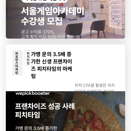
가맹 문의 3.5배 증
퍼
피
포
치
먼
타
가한 신생 프랜차이
스
임
마
즈 피치타임의 마케
케
팅
팅
위픽 CPA를 활용한 피치
타임의 마케팅은 광고비
절감과 높은...