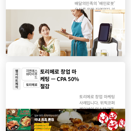
배달의민족의 '배민로봇'
유치를 위한 자영업자 리
드 획득 목적의...
토리메로 창업 마
웹
지엔에스
사
와타미푸
이
드
케팅 — CPA 50%
트
제
토리메로
절감
작
토리메로 창업 마케팅
사례입니다. 위픽코퍼
레이션이 인스타그램
브랜딩·창업 광고·바이
럴로...