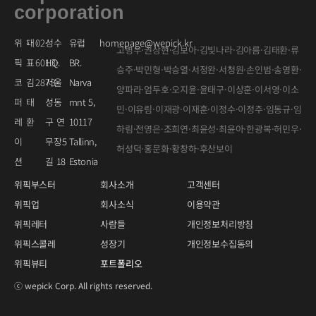
corporation
위
대
02-
성수
유럽
homepage@wepick.kr
고병우·권상현·김보아·김빛나라·김아름·김태환·류
픽
표
6013-
HQ.
BR.
승주·박민형·박승열·서정완·서청원·손인범·송영환·
코
김
2873
서울
Narva
양파라·엄두호·오지윤·윤태구·이상훈·이서영·이소
퍼
태
성동
mnt 5,
민·이유림·이재광·이재훈·이정수·이정주·임동규·임
레
환
구 연
10117
하림·전영은·조희연·최윤성·최윤아·한광복·허민우·
이
무장5
Tallinn,
허성덕·홍문화·황창하·후산보이
션
길 18
Estonia
위픽부스터
회사소개
고객센터
위픽업
회사소식
이용약관
위픽레터
사람들
개인정보처리방침
위픽스콜레
성장기
개인정보수집동의
위픽뷰티
포트폴리오
ⓒ wepick Corp. All rights reserved.