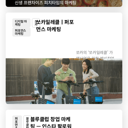
쏘카일레클ㅣ퍼포
디지털 마
쏘
케팅
카
먼스 마케팅
퍼포먼스
마케팅
쏘카의 ‘쏘카일레클’ 가
맹사업을 위한 예비창업
주 리드 획득 목적의...
블루클럽 창업 마케
퍼
블
포
루
먼
클
팅 — 인스타 팔로워
스
럽