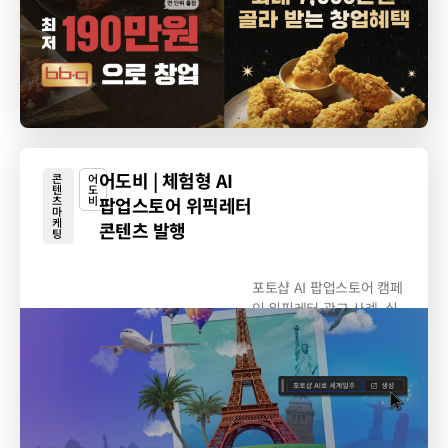
어도비 | 체험형 AI
콘
어
텐
도
츠
비
팝업스토어 위픽레터
마
케
콘텐츠 발행
팅
포토샵 AI 팝업스토어 캠페
인 위픽레터 광고 사례. 실
무자...