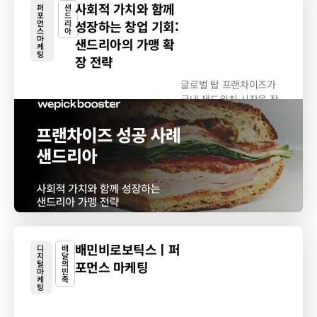
사회적 가치와 함께
퍼
샌
포
드
먼
리
성장하는 창업 기회:
스
아
마
샌드리아의 가맹 확
케
팅
장 전략
글로벌 탑 프랜차이즈가
국내 샌드위치 시장을 잠
식하고 있는...
배민비로보틱스ㅣ퍼
디
배
지
달
털
의
포먼스 마케팅
마
민
케
족
팅