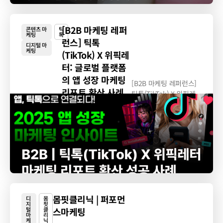
[B2B 마케팅 레퍼
콘텐츠 마
틱
케팅
톡
런스] 틱톡
디지털 마
케팅
(TikTok) X 위픽레
터: 글로벌 플랫폼
의 앱 성장 마케팅
[B2B 마케팅 레퍼런스]
리포트 확산 사례
틱톡(TikTok) X 위픽레
터: 글로벌 플랫폼의...
몸핏클리닉 | 퍼포먼
디
몸
지
핏
털
클
스마케팅
마
리
케
닉