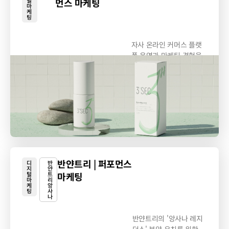
털
먼스 마케팅
마
케
팅
자사 온라인 커머스 플랫
폼 운영과 마케팅 경험을
바탕으로...
반얀트리 | 퍼포먼스
디
반
지
얀
털
트
마케팅
마
리
케
앙
팅
사
나
반얀트리의 '앙사나 레지
던스' 분양 유치를 위한