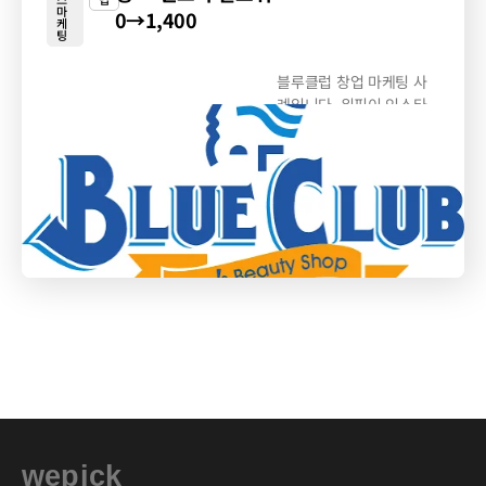
마
0→1,400
케
팅
블루클럽 창업 마케팅 사
례입니다. 위픽이 인스타
그램 브랜딩·창업 광고에...
wepick