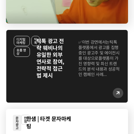
디지털
틱
틱톡 광고 전
✅이번 강연에서는틱톡
마케팅
톡
략 웨비나의
플랫폼에서 광고를 집행
숏폼 영
중인 광고주 및 에이전시
유일한 외부
상
를 대상으로플랫폼이 가
연사로 참여,
진 영향력 및 최신 트렌
전략적 접근
드의 분석 내용과 성공적
법 제시
인 캠페인 사례...
한샘 | 타겟 문자마케
문
한
자
샘
광
팅
고