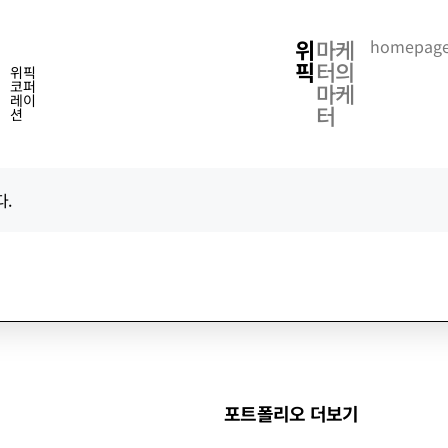
위
마케
homepage
픽
터의
위픽
코퍼
마케
레이
터
션
.
포트폴리오 더보기