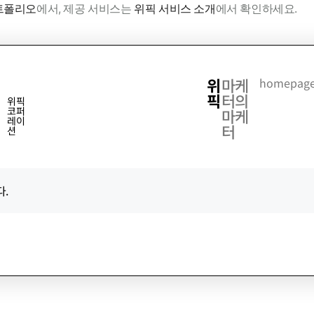
트폴리오
에서, 제공 서비스는
위픽 서비스 소개
에서 확인하세요.
위
마케
homepage
픽
터의
위픽
코퍼
마케
레이
터
션
.