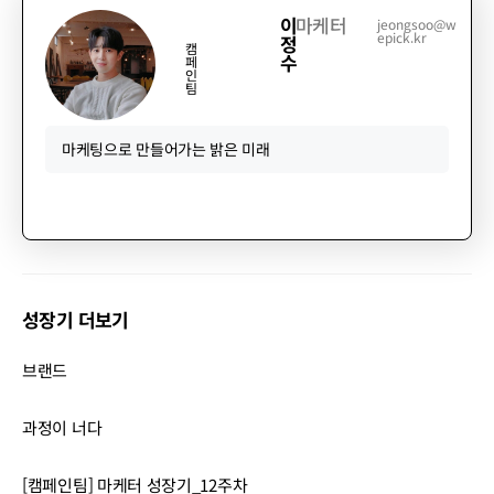
이
마케터
jeongsoo@w
epick.kr
정
캠
수
페
인
팀
마케팅으로 만들어가는 밝은 미래
성장기 더보기
브랜드
과정이 너다
[캠페인팀] 마케터 성장기_12주차