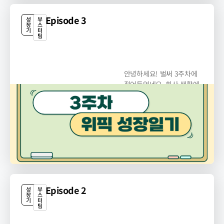
Episode 3
성
부
장
스
기
터
팀
안녕하세요! 벌써 3주차에
접어들었네요. 회사 생활에
빠르게 적응해가고...
Episode 2
성
부
장
스
기
터
팀