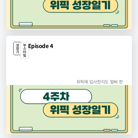
Episode 4
성
부
장
스
기
터
팀
위픽에 입사한지도 벌써 한
달이 다 되어가네요. 이번...