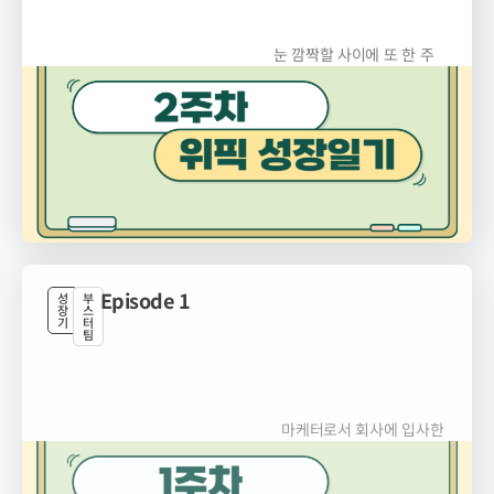
눈 깜짝할 사이에 또 한 주
가 지나갔네요. 벌써...
Episode 1
성
부
장
스
기
터
팀
마케터로서 회사에 입사한
첫 주는 정말 꿈만...