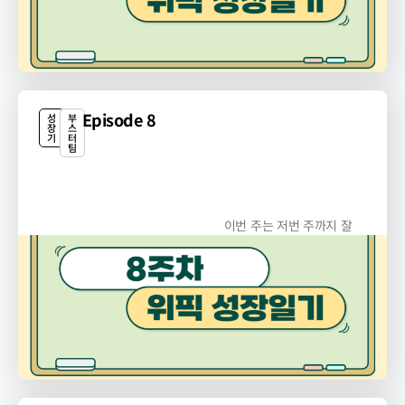
Episode 8
성
부
장
스
기
터
팀
이번 주는 저번 주까지 잘
운영되던 광고 성과가...