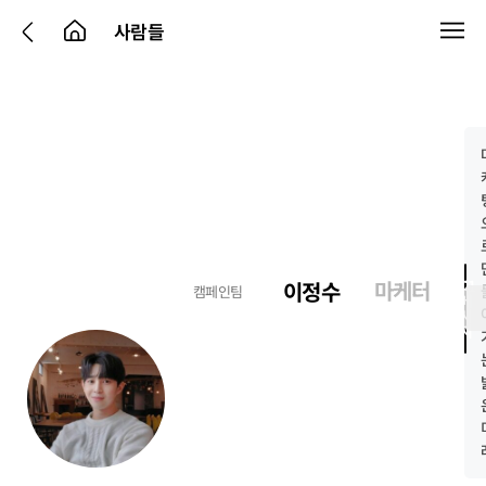
사람들
마케터
1:1
이정수
캠페인팀
메
시
지