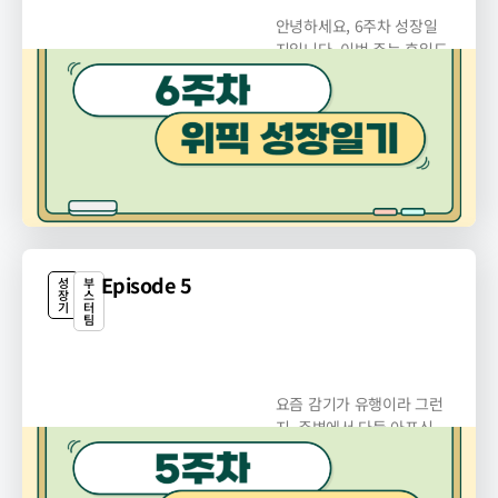
안녕하세요, 6주차 성장일
지입니다. 이번 주는 휴일도
있었고 시간이...
Episode 5
성
부
장
스
기
터
팀
요즘 감기가 유행이라 그런
지, 주변에서 다들 아프신
것...