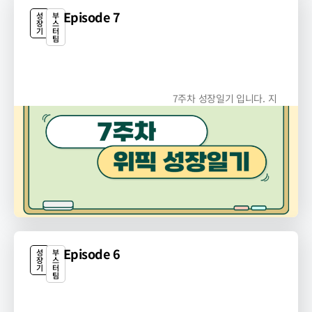
Episode 7
성
부
장
스
기
터
팀
7주차 성장일기 입니다. 지
난 7주 동안 많은 일들이...
Episode 6
성
부
장
스
기
터
팀