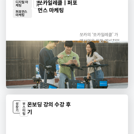
쏘카일레클ㅣ퍼포
디지털 마
쏘
케팅
카
먼스 마케팅
퍼포먼스
마케팅
쏘카의 ‘쏘카일레클’ 가
맹사업을 위한 예비창업
주 리드 획득 목적의...
온보딩 강의 수강 후
성
부
장
스
기
터
기
팀