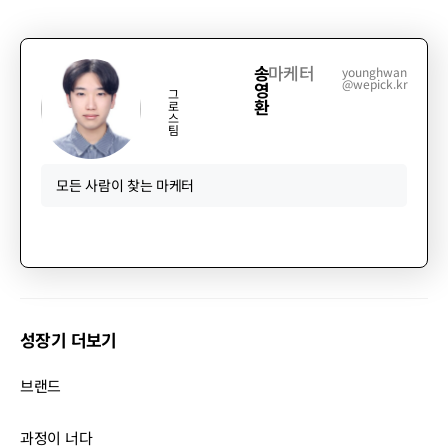
송
마케터
younghwan
@wepick.kr
영
그
환
로
스
팀
모든 사람이 찾는 마케터
성장기 더보기
브랜드
과정이 너다