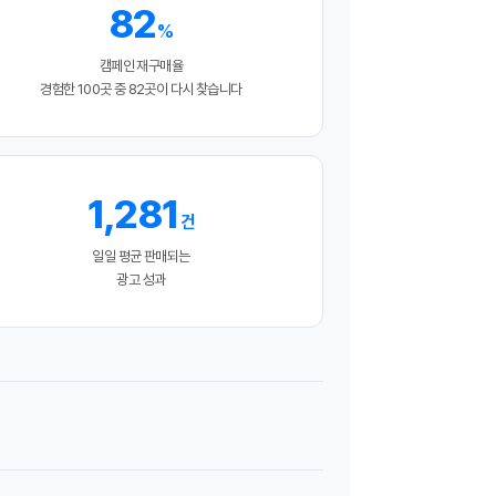
82
%
캠페인 재구매율
경험한 100곳 중 82곳이 다시 찾습니다
1,281
건
일일 평균 판매되는
광고 성과