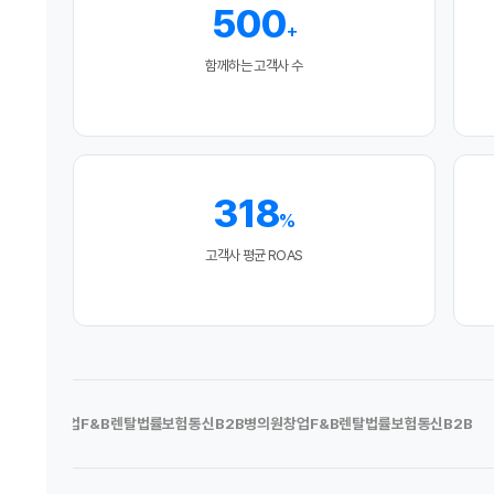
500
+
함께하는 고객사 수
318
%
고객사 평균 ROAS
병의원
창업F&B
렌탈
법률
보험
통신
B2B
병의원
창업F&B
렌탈
법률
보험
통신
B2B