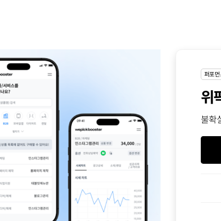
퍼포먼
위
불확실