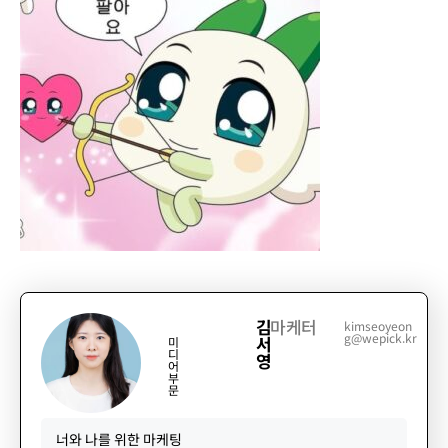
김
마케터
kimseoyeon
g@wepick.kr
서
미
디
영
어
부
문
너와 나를 위한 마케팅