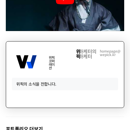
위
마케터의
homepage@
wepick.kr
픽
마케터
위픽
코퍼
레이
션
위픽의 소식을 전합니다.
포트폴리오 더보기