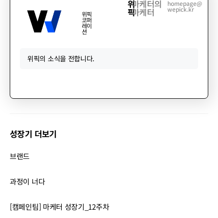
위
마케터의
homepage@
wepick.kr
픽
마케터
위픽
코퍼
레이
션
위픽의 소식을 전합니다.
성장기 더보기
브랜드
과정이 너다
[캠페인팀] 마케터 성장기_12주차