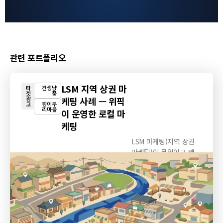
관련 포트폴리오
LSM 지역 상권 마
타
견생냥
겟
품
광
케팅 사례 — 위픽
괭이부
고
리마을
이 운영한 로컬 마
케팅
LSM 마케팅(지역 상권
마케팅)이 무엇이고 왜
필요한지, 위픽이...