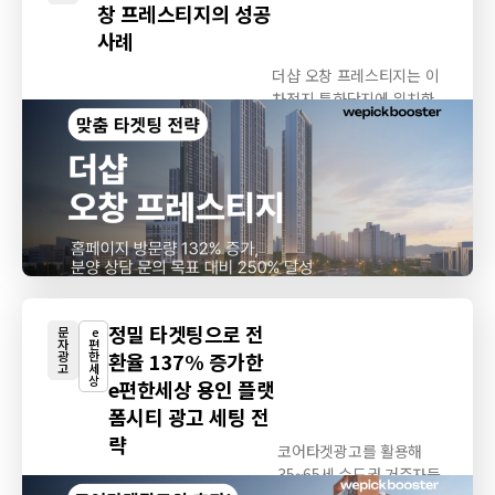
창 프레스티지의 성공
사례
더샵 오창 프레스티지는 이
차전지 특화단지에 위치한
고급 오피스텔로,...
정밀 타겟팅으로 전
문
e
자
편
광
한
환율 137% 증가한
고
세
상
e편한세상 용인 플랫
폼시티 광고 세팅 전
략
코어타겟광고를 활용해
35~65세 수도권 거주자들