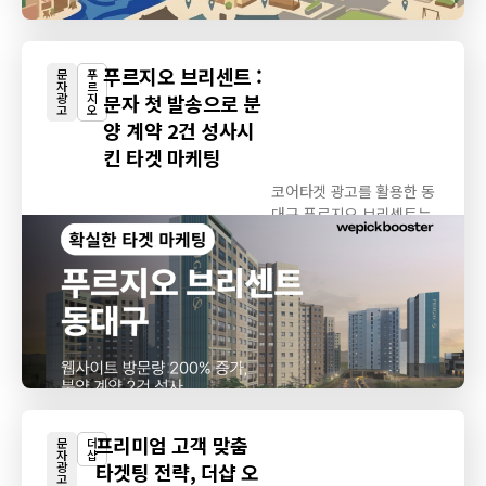
푸르지오 브리센트 :
문
푸
자
르
광
지
문자 첫 발송으로 분
고
오
양 계약 2건 성사시
킨 타겟 마케팅
코어타겟 광고를 활용한 동
대구 푸르지오 브리센트는
홈페이지 방문을...
프리미엄 고객 맞춤
문
더
자
샵
광
타겟팅 전략, 더샵 오
고