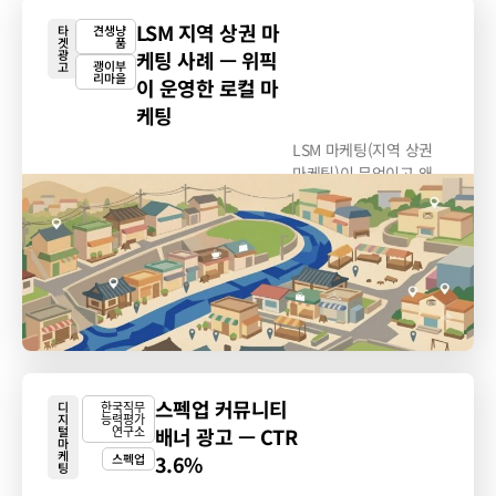
LSM 지역 상권 마
타
견생냥
겟
품
광
케팅 사례 — 위픽
괭이부
고
리마을
이 운영한 로컬 마
케팅
LSM 마케팅(지역 상권
마케팅)이 무엇이고 왜
필요한지, 위픽이...
스펙업 커뮤니티
디
한국직무
지
능력평가
털
연구소
배너 광고 — CTR
마
케
스펙업
3.6%
팅