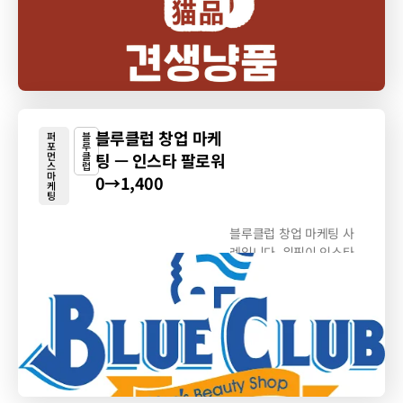
블루클럽 창업 마케
퍼
블
포
루
먼
클
팅 — 인스타 팔로워
스
럽
마
0→1,400
케
팅
블루클럽 창업 마케팅 사
례입니다. 위픽이 인스타
그램 브랜딩·창업 광고에...