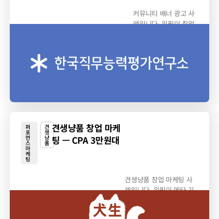
커뮤니티 배너 광고 사
례입니다. 위픽이 취업
커뮤니티 ‘스펙업’...
견생냥품 창업 마케
퍼
견
포
생
먼
냥
팅 — CPA 3만원대
스
품
마
케
팅
견생냥품 창업 마케팅 사
례입니다. 위픽이 메타 기
반 퍼포먼스...