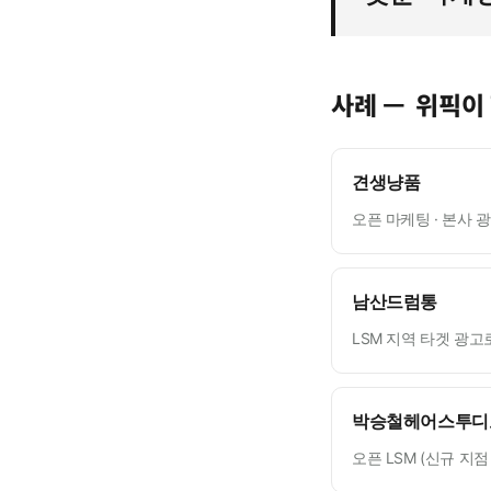
사례 —
위픽이
견생냥품
오픈 마케팅 · 본사 
남산드럼통
LSM 지역 타겟 광고
박승철헤어스투디
오픈 LSM (신규 지점