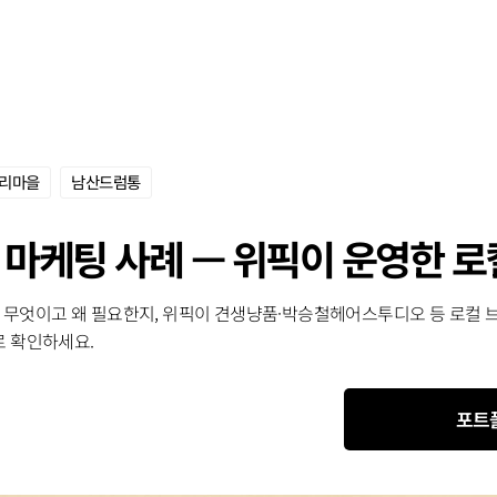
리마을
남산드럼통
권 마케팅 사례 — 위픽이 운영한 
이 무엇이고 왜 필요한지, 위픽이 견생냥품·박승철헤어스투디오 등 로컬 
 확인하세요.
포트