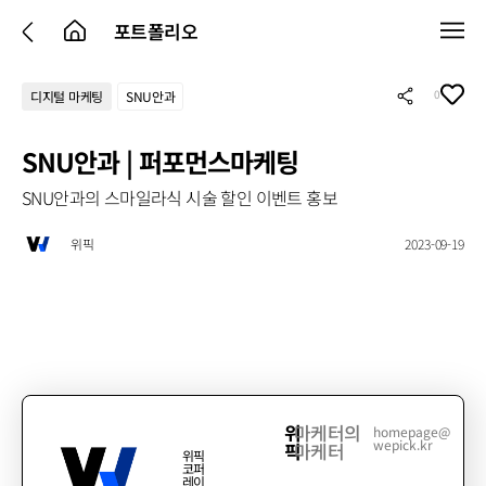
포트폴리오
0
디지털 마케팅
SNU안과
SNU안과 | 퍼포먼스마케팅
SNU안과의 스마일라식 시술 할인 이벤트 홍보
위픽
2023-09-19
위
마케터의
homepage@
wepick.kr
픽
마케터
위픽
코퍼
레이