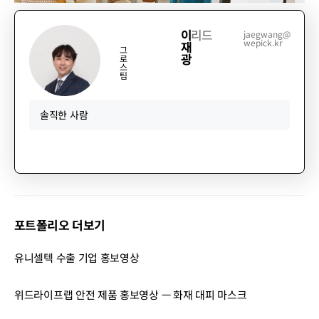
이
리드
jaegwang@
wepick.kr
재
그
광
로
스
팀
솔직한 사람
포트폴리오 더보기
유니셀텍 수출 기업 홍보영상
위드라이프랩 안전 제품 홍보영상 — 화재 대피 마스크