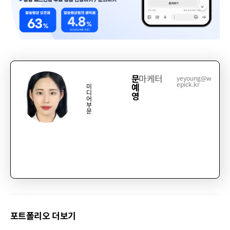
문
마케터
yeyoung@w
epick.kr
예
미
디
영
어
부
문
포트폴리오 더보기