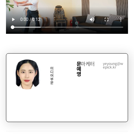
문
마케터
yeyoung@w
epick.kr
예
미
디
영
어
부
문