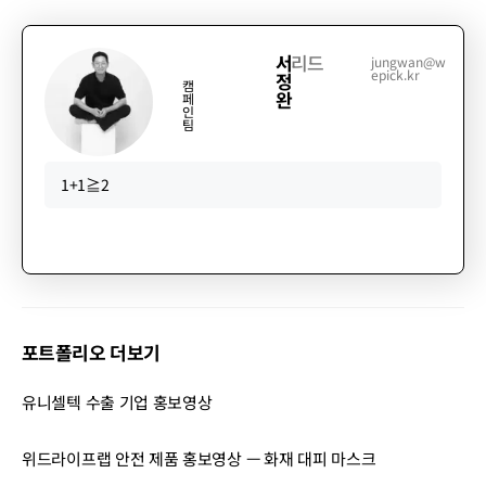
서
리드
jungwan@w
epick.kr
정
캠
완
페
인
팀
1+1≧2
포트폴리오 더보기
유니셀텍 수출 기업 홍보영상
위드라이프랩 안전 제품 홍보영상 — 화재 대피 마스크